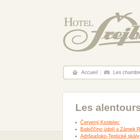
Accueil
Les chambr
Les alentour
Červený Kostelec
Babiččino údolí a Zámek R
Adršpašsko-Teplické skály