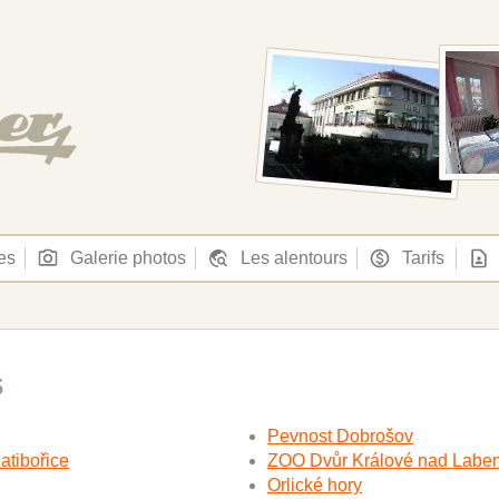
es
Galerie photos
Les alentours
Tarifs
s
Pevnost Dobrošov
atibořice
ZOO Dvůr Králové nad Labe
Orlické hory